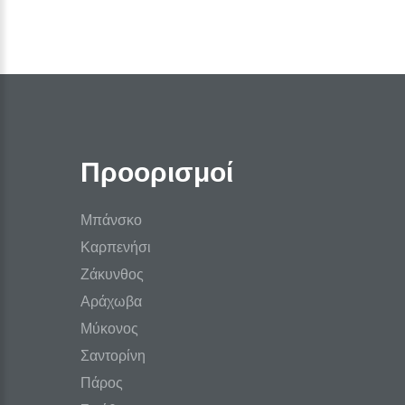
Προορισμοί
Μπάνσκο
Καρπενήσι
Ζάκυνθος
Αράχωβα
Μύκονος
Σαντορίνη
Πάρος