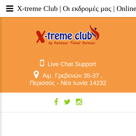
X-treme Club | Οι εκδρομές μας | Onli
Live Chat Support
Αιμ. Γρεβενών 35-37 ,
Περισσός - Νέα Ιωνία 14232